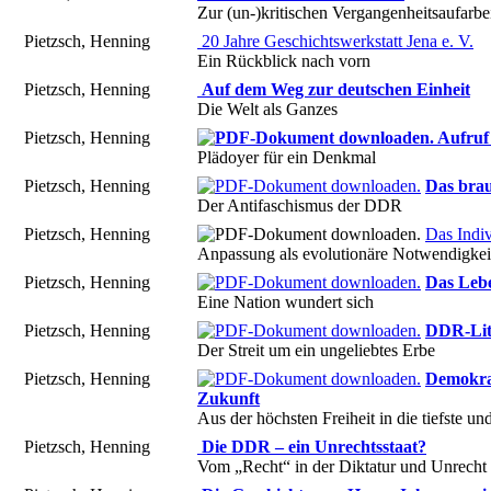
Zur (un-)kritischen Vergangenheitsaufarbe
Pietzsch, Henning
20 Jahre Geschichtswerkstatt Jena e. V.
Ein Rückblick nach vorn
Pietzsch, Henning
Auf dem Weg zur deutschen Einheit
Die Welt als Ganzes
Pietzsch, Henning
Aufruf 
Plädoyer für ein Denkmal
Pietzsch, Henning
Das bra
Der Antifaschismus der DDR
Pietzsch, Henning
Das Indiv
Anpassung als evolutionäre Notwendigkeit
Pietzsch, Henning
Das Leb
Eine Nation wundert sich
Pietzsch, Henning
DDR-Lite
Der Streit um ein ungeliebtes Erbe
Pietzsch, Henning
Demokrat
Zukunft
Aus der höchsten Freiheit in die tiefste un
Pietzsch, Henning
Die DDR – ein Unrechtsstaat?
Vom „Recht“ in der Diktatur und Unrecht 