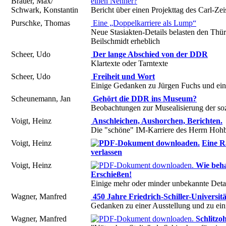
Bräuer, Max/
einen Nenner?
Schwark, Konstantin
Bericht über einen Projekttag des Carl-Z
Purschke, Thomas
Eine „Doppelkarriere als Lump“
Neue Stasiakten-Details belasten den Thür
Beilschmidt erheblich
Scheer, Udo
Der lange Abschied von der DDR
Klartexte oder Tarntexte
Scheer, Udo
Freiheit und Wort
Einige Gedanken zu Jürgen Fuchs und ein
Scheunemann, Jan
Gehört die DDR ins Museum?
Beobachtungen zur Musealisierung der soz
Voigt, Heinz
Anschleichen, Aushorchen, Berichten.
Die "schöne" IM-Karriere des Herrn Hoh
Voigt, Heinz
Eine R
verlassen
Voigt, Heinz
Wie beha
Erschießen!
Einige mehr oder minder unbekannte Deta
Wagner, Manfred
450 Jahre Friedrich-Schiller-Universitä
Gedanken zu einer Ausstellung und zu ein
Wagner, Manfred
Schlitzoh