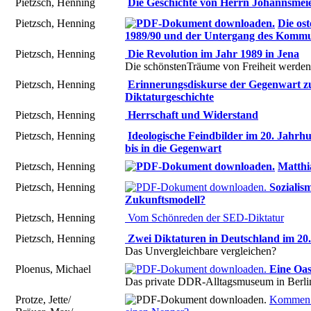
Pietzsch, Henning
Die Geschichte von Herrn Johannsmei
Pietzsch, Henning
Die os
1989/90 und der Untergang des Komm
Pietzsch, Henning
Die Revolution im Jahr 1989 in Jena
Die schönstenTräume von Freiheit werden
Pietzsch, Henning
Erinnerungsdiskurse der Gegenwart z
Diktaturgeschichte
Pietzsch, Henning
Herrschaft und Widerstand
Pietzsch, Henning
Ideologische Feindbilder im 20. Jahrh
bis in die Gegenwart
Pietzsch, Henning
Matthi
Pietzsch, Henning
Sozialis
Zukunftsmodell?
Pietzsch, Henning
Vom Schönreden der SED-Diktatur
Pietzsch, Henning
Zwei Diktaturen in Deutschland im 20
Das Unvergleichbare vergleichen?
Ploenus, Michael
Eine Oas
Das private DDR-Alltagsmuseum in Berli
Protze, Jette/
Kommen 