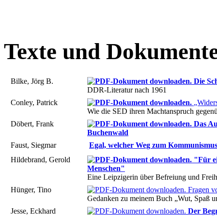
Texte und Dokument
Bilke, Jörg B.
Die Sch
DDR-Literatur nach 1961
Conley, Patrick
„Widers
Wie die SED ihren Machtanspruch gegenüb
Döbert, Frank
Das Au
Buchenwald
Faust, Siegmar
Egal, welcher Weg zum Kommunismus 
Hildebrand, Gerold
"Für ei
Menschen"
Eine Leipzigerin über Befreiung und Freih
Hünger, Tino
Fragen vo
Gedanken zu meinem Buch „Wut, Spaß u
Jesse, Eckhard
Der Begr