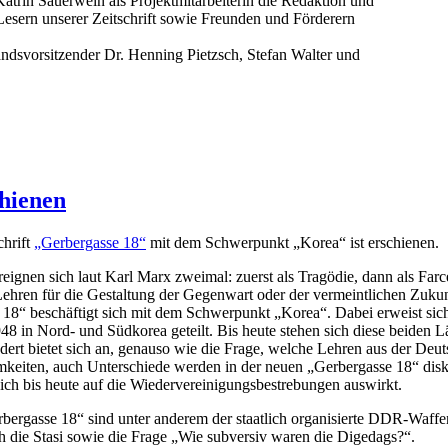
atrin Sauerwein als Projektmitarbeiterin die Redaktion und
Lesern unserer Zeitschrift sowie Freunden und Förderern
ndsvorsitzender Dr. Henning Pietzsch, Stefan Walter und
hienen
chrift
„Gerbergasse 18“
mit dem Schwerpunkt „Korea“ ist erschienen.
ignen sich laut Karl Marx zweimal: zuerst als Tragödie, dann als Far
ehren für die Gestaltung der Gegenwart oder der vermeintlichen Zukun
8“ beschäftigt sich mit dem Schwerpunkt „Korea“. Dabei erweist sich d
948 in Nord- und Südkorea geteilt. Bis heute stehen sich diese beiden 
dert bietet sich an, genauso wie die Frage, welche Lehren aus der Deut
eiten, auch Unterschiede werden in der neuen „Gerbergasse 18“ diskut
sich bis heute auf die Wiedervereinigungsbestrebungen auswirkt.
bergasse 18“ sind unter anderem der staatlich organisierte DDR-Waf
 die Stasi sowie die Frage „Wie subversiv waren die Digedags?“.