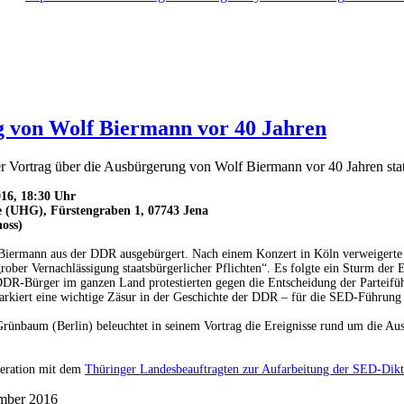
g von Wolf Biermann vor 40 Jahren
 Vortrag über die Ausbürgerung von Wolf Biermann vor 40 Jahren statt. 
16, 18:30 Uhr
e (UHG), Fürstengraben 1, 07743 Jena
hoss)
Biermann aus der DDR ausgebürgert. Nach einem Konzert in Köln verweigert
rober Vernachlässigung staatsbürgerlicher Pflichten“. Es folgte ein Sturm der
DDR-Bürger im ganzen Land protestierten gegen die Entscheidung der Parteifü
kiert eine wichtige Zäsur in der Geschichte der DDR – für die SED-Führung e
Grünbaum (Berlin) beleuchtet in seinem Vortrag die Ereignisse rund um die Au
peration mit dem
Thüringer Landesbeauftragten zur Aufarbeitung der SED-Dikt
mber 2016