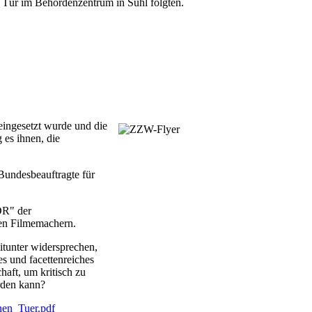
n Tür im Behördenzentrum in Suhl folgten.
eingesetzt wurde und die
 es ihnen, die
Bundesbeauftragte für
DR" der
den Filmemachern.
itunter widersprechen,
s und facettenreiches
aft, um kritisch zu
erden kann?
nen_Tuer.pdf