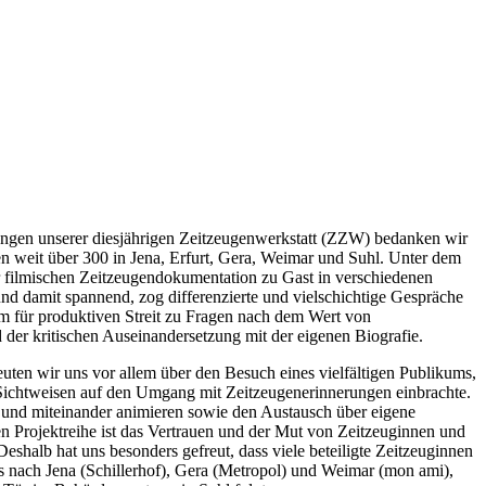
tungen unserer diesjährigen Zeitzeugenwerkstatt (ZZW) bedanken wir
en weit über 300 in Jena, Erfurt, Gera, Weimar und Suhl. Unter dem
r filmischen Zeitzeugendokumentation zu Gast in verschiedenen
und damit spannend, zog differenzierte und vielschichtige Gespräche
um für produktiven Streit zu Fragen nach dem Wert von
 der kritischen Auseinandersetzung mit der eigenen Biografie.
uten wir uns vor allem über den Besuch eines vielfältigen Publikums,
Sichtweisen auf den Umgang mit Zeitzeugenerinnerungen einbrachte.
und miteinander animieren sowie den Austausch über eigene
 Projektreihe ist das Vertrauen und der Mut von Zeitzeuginnen und
Deshalb hat uns besonders gefreut, dass viele beteiligte Zeitzeuginnen
s nach Jena (Schillerhof), Gera (Metropol) und Weimar (mon ami),