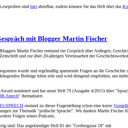
e Leseproben sind
hier
abrufbar, zudem können Sie das Heft über das
Ko
Gespräch mit Blogger Martin Fischer
Bloggers Martin Fischer entstand ein Gespräch über Anliegen, Geschic
Zeitschrift und zur über 20-jährigen Vereinsarbeit der Geschichtswerkst
2 begonnen wurde und regelmäßig spannende Fragen an die Geschichte 
kliegenden Beiträge lohnt sehr und wird dringend empfohlen, um mehr
e Award nominiert und hat unser Heft 79 (Ausgabe 4/2015) über "Sprac
R-Sprech
" thematisiert.
EUSPRECH
enstand zu dieser Fragestellung schon eine kurze
Vorstel
lungen zur Thematik "politsche Sprache". Wir danken Martin Fischer f
weitere Folgen seines Podcasts.
ierig sind: Das angekündigte Heft 81 der "Gerbergasse 18" mit