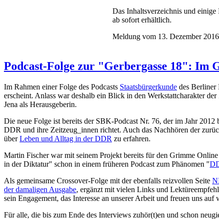
Das Inhaltsverzeichnis und einig
ab sofort erhältlich.
Meldung vom 13. Dezember 2016
Podcast-Folge zur "Gerbergasse 18": Im 
Im Rahmen einer Folge des Podcasts
Staatsbürgerkunde
des Berliner 
erscheint. Anlass war deshalb ein Blick in den
Werkstattcharakter der 
Jena als Herausgeberin.
Die neue Folge ist bereits der SBK-Podcast Nr. 76, der im Jahr 201
DDR und ihre Zeitzeug_innen richtet. Auch das Nachhören der zurüc
über
Leben und Alltag in der DDR
zu erfahren.
Martin Fischer war mit seinem Projekt bereits für den Grimme Onlin
in der Diktatur" schon in einem früheren Podcast zum Phänomen "
DD
Als gemeinsame Crossover-Folge mit der ebenfalls reizvollen Seite
N
der damaligen Ausgabe
, ergänzt mit vielen Links und Lektüreempfeh
sein Engagement, das Interesse an unserer Arbeit und freuen uns auf 
Für alle, die bis zum Ende des Interviews zuhör(t)en und schon neug