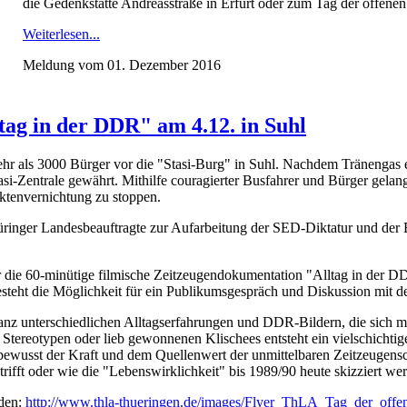
die Gedenkstätte Andreasstraße in Erfurt oder zum Tag der offene
Weiterlesen...
Meldung vom 01. Dezember 2016
ag in der DDR" am 4.12. in Suhl
hr als 3000 Bürger vor die "Stasi-Burg" in Suhl. Nachdem Tränengas 
tasi-Zentrale gewährt. Mithilfe couragierter Busfahrer und Bürger gelang
Aktenvernichtung zu stoppen.
inger Landesbeauftragte zur Aufarbeitung der SED-Diktatur und der 
die 60-minütige filmische Zeitzeugendokumentation "Alltag in der D
 besteht die Möglichkeit für ein Publikumsgespräch und Diskussion mit 
anz unterschiedlichen Alltagserfahrungen und DDR-Bildern, die sich m
tereotypen oder lieb gewonnenen Klischees entsteht ein vielschichtige
ewusst der Kraft und dem Quellenwert der unmittelbaren Zeitzeugensch
trifft oder wie die "Lebenswirklichkeit" bis 1989/90 heute skizziert w
den:
http://www.thla-thueringen.de/images/Flyer_ThLA_Tag_der_offe