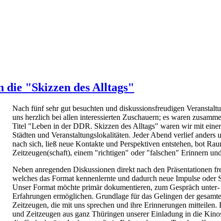
 die "Skizzen des Alltags"
Nach fünf sehr gut besuchten und diskussionsfreudigen Veranstal
uns herzlich bei allen interessierten Zuschauern; es waren zusamm
Titel "Leben in der DDR. Skizzen des Alltags" waren wir mit eine
Städten und Veranstaltungslokalitäten. Jeder Abend verlief anders 
nach sich, ließ neue Kontakte und Perspektiven entstehen, bot Ra
Zeitzeugen(schaft), einem "richtigen" oder "falschen" Erinnern und
Neben anregenden Diskussionen direkt nach den Präsentationen fre
welches das Format kennenlernte und dadurch neue Impulse oder 
Unser Format möchte primär dokumentieren, zum Gespräch unter- 
Erfahrungen ermöglichen. Grundlage für das Gelingen der gesamten
Zeitzeugen, die mit uns sprechen und ihre Erinnerungen mitteilen. 
und Zeitzeugen aus ganz Thüringen unserer Einladung in die Kino