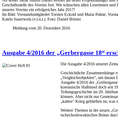
An seiner Stelle führen Daniel Börner als neuer Projektmanager und K
Geschäftsstelle des Vereins fort. Wir wünschen allen Leserinnen und 
unseres Vereins ein erfolgreiches Jahr 2017!
Im Bild: Vorstandsmitglieder Torsten Eckold und Maria Palme, Vorsta
Katrin Sauerwein (v.l.n.r.). Foto: Daniel Börner
Meldung vom 20. Dezember 2016
Ausgabe 4/2016 der „Gerbergasse 18“ ersc
Die Ausgabe 4/2016 unserer Zeits
Geschichtliche Zusammenhänge ere
„Vergleichsobjekten“, um daraus L
Ausgabe 4/2016 der „Gerbergasse 1
koreanische Halbinsel doch seit 1
Teilungsgeschichte im 20. Jahrhun
können. Aber nicht nur Gemeinsamk
„kalten“ Krieg geblieben ist, was 
Weitere Themen in der neuen „Ger
tschechoslowakischen Brünn durch